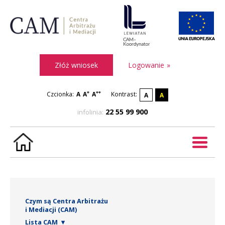
Złóż wniosek
Logowanie
+
++
Czcionka:
A
A
A
Kontrast:
A
A
22 55 99 900
infolinia:
STRONA GŁÓWNA
O MEDIACJI
Czym są Centra Arbitrażu
i Mediacji (CAM)
CENTRUM MEDIACJI LEWIATAN
Lista CAM