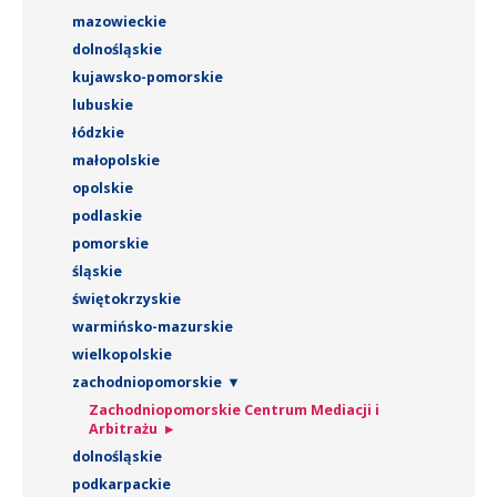
mazowieckie
PROWADZENIE MEDIACJI SĄDOWYCH I
dolnośląskie
POZASĄDOWYCH
kujawsko-pomorskie
AKTUALNOŚCI
lubuskie
łódzkie
BAZA WIEDZY
małopolskie
KONTAKT
opolskie
podlaskie
SZUKAJ
pomorskie
śląskie
świętokrzyskie
warmińsko-mazurskie
wielkopolskie
zachodniopomorskie
Zachodniopomorskie Centrum Mediacji i
Arbitrażu
dolnośląskie
podkarpackie